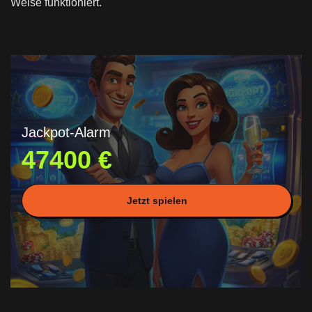
Weise funktioniert.
Jackpot-Alarm
47400 €
Jetzt spielen