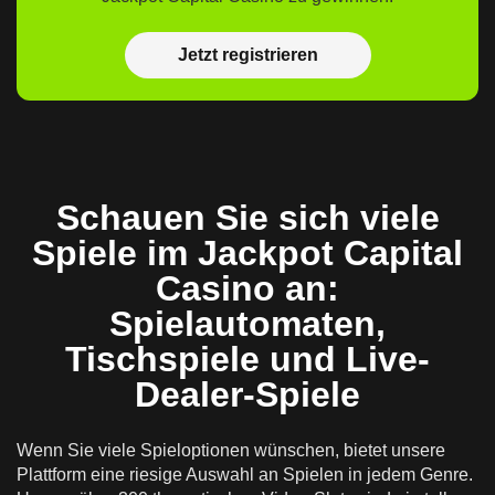
Jetzt registrieren
Schauen Sie sich viele
Spiele im Jackpot Capital
Casino an:
Spielautomaten,
Tischspiele und Live-
Dealer-Spiele
Wenn Sie viele Spieloptionen wünschen, bietet unsere
Plattform eine riesige Auswahl an Spielen in jedem Genre.