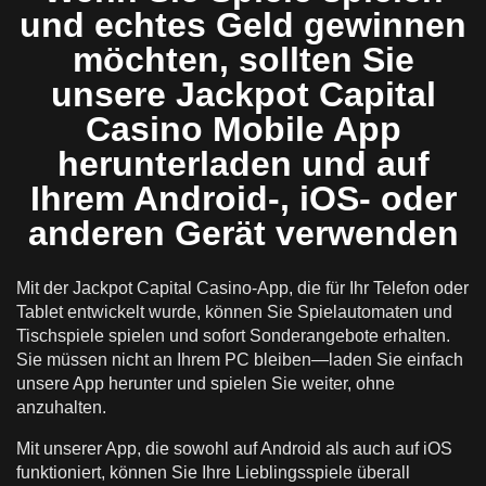
und echtes Geld gewinnen
möchten, sollten Sie
unsere Jackpot Capital
Casino Mobile App
herunterladen und auf
Ihrem Android-, iOS- oder
anderen Gerät verwenden
Mit der Jackpot Capital Casino-App, die für Ihr Telefon oder
Tablet entwickelt wurde, können Sie Spielautomaten und
Tischspiele spielen und sofort Sonderangebote erhalten.
Sie müssen nicht an Ihrem PC bleiben—laden Sie einfach
unsere App herunter und spielen Sie weiter, ohne
anzuhalten.
Mit unserer App, die sowohl auf Android als auch auf iOS
funktioniert, können Sie Ihre Lieblingsspiele überall