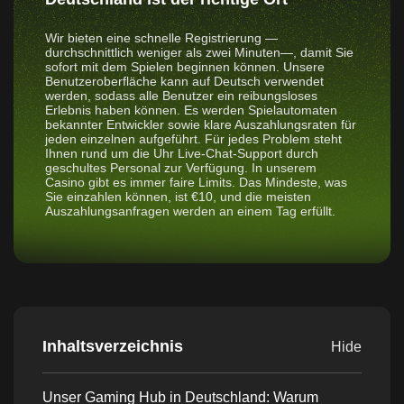
Wir bieten eine schnelle Registrierung —
durchschnittlich weniger als zwei Minuten—, damit Sie
sofort mit dem Spielen beginnen können. Unsere
Benutzeroberfläche kann auf Deutsch verwendet
werden, sodass alle Benutzer ein reibungsloses
Erlebnis haben können. Es werden Spielautomaten
bekannter Entwickler sowie klare Auszahlungsraten für
jeden einzelnen aufgeführt. Für jedes Problem steht
Ihnen rund um die Uhr Live-Chat-Support durch
geschultes Personal zur Verfügung. In unserem
Casino gibt es immer faire Limits. Das Mindeste, was
Sie einzahlen können, ist €10, und die meisten
Auszahlungsanfragen werden an einem Tag erfüllt.
Inhaltsverzeichnis
Hide
Unser Gaming Hub in Deutschland: Warum