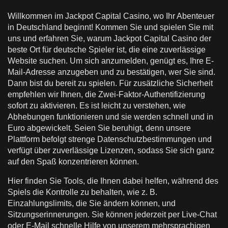
Besserer Schutz für Spieler und sicherere
Zahlungen
Willkommen im Jackpot Capital Casino, wo Ihr Abenteuer
in Deutschland beginnt! Kommen Sie und spielen Sie mit
Es ist sehr wichtig, selbst strenge Grenzen
uns und erfahren Sie, warum Jackpot Capital Casino der
festzulegen, bevor Sie im Jackpot Capital Casino
beste Ort für deutsche Spieler ist, die eine zuverlässige
um echtes Geld spielen
Website suchen. Um sich anzumelden, genügt es, Ihre E-
Befolgen Sie die 18+-Richtlinie
Mail-Adresse anzugeben und zu bestätigen, wer Sie sind.
Dann bist du bereit zu spielen. Für zusätzliche Sicherheit
Alternativen zum Jackpot Capital Casino mit Boni
empfehlen wir Ihnen, die Zwei-Faktor-Authentifizierung
und sicherem Spiel
sofort zu aktivieren. Es ist leicht zu verstehen, wie
Abhebungen funktionieren und sie werden schnell und in
Euro abgewickelt. Seien Sie beruhigt, denn unsere
Plattform befolgt strenge Datenschutzbestimmungen und
verfügt über zuverlässige Lizenzen, sodass Sie sich ganz
auf den Spaß konzentrieren können.
Hier finden Sie Tools, die Ihnen dabei helfen, während des
Spiels die Kontrolle zu behalten, wie z. B.
Einzahlungslimits, die Sie ändern können, und
Sitzungserinnerungen. Sie können jederzeit per Live-Chat
oder E-Mail schnelle Hilfe von unserem mehrsprachigen