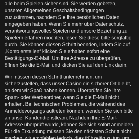
alle beim Spielen sicher sind. Sie werden gebeten,
unseren Allgemeinen Geschäftsbedingungen
zuzustimmen, nachdem Sie Ihre persönlichen Daten
eingegeben haben. Wenn Sie mehr über Datenschutz,
verantwortungsvolles Spielen und unsere Beziehung zu
Spielern erfahren möchten, lesen Sie diese bitte sorgfältig
durch. Sie können diesen Schritt beenden, indem Sie auf
„Konto erstellen“ klicken Sie erhalten sofort eine
Bestätigungs-E-Mail. Um Ihre Adresse zu überprüfen,
öffnen Sie die E-Mail und klicken Sie auf den Link darin.
Wir müssen diesen Schritt unternehmen, um
sicherzustellen, dass unser Casino ein sicherer Ort bleibt,
an dem wir Spaß haben können. Überprüfen Sie Ihre
Spam- oder Werbeordner, wenn Sie die E-Mail nicht
erhalten. Bei technischen Problemen, die während des
Anmeldevorgangs auftreten können, wenden Sie sich bitte
an unser Kundendienstteam. Nachdem Ihre E-Mail-
Adresse überprüft wurde, können Sie sich sofort anmelden.
Für die Erkundung müssen Sie den nächsten Schritt nicht
machen, wir empfehlen jedoch, dies frühzeitig zu tun, um