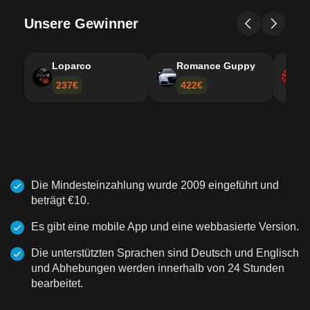
Slot-Turniere, die nur im Jackpot Capital Casino
verfügbar sind
Unsere Gewinner
Was sind Jackpot Capital Casino-Aktionscodes
und wie verwende ich sie?
Loparco
Romance Guppy
F
Tipps für eine gute Nutzung von Promo-Codes
237€
422€
Wenn Sie Spiele spielen und echtes Geld
gewinnen möchten, sollten Sie unsere Jackpot
Capital Casino Mobile App herunterladen und auf
Ihrem Android-, iOS- oder anderen Gerät
verwenden
Die Mindesteinzahlung wurde 2009 eingeführt und
Der schnellste Weg, besondere Vorteile im
beträgt €10.
Jackpot Capital Casino zu erhalten, ist, VIP-
Mitglied zu werden
Es gibt eine mobile App und eine webbasierte Version.
Unser Casino nutzt modernste
Die unterstützten Sprachen sind Deutsch und Englisch
Sicherheitsmaßnahmen, um alle Ihre
und Abhebungen werden innerhalb von 24 Stunden
persönlichen Daten und Transaktionen sicher zu
bearbeitet.
halten