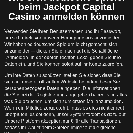
beim Jackpot Capital
Casino anmelden können
Verwenden Sie Ihren Benutzernamen und Ihr Passwort,
um sich direkt von unserer Homepage aus anzumelden.
Wir haben es deutschen Spielern leicht gemacht, sich
anzumelden—klicken Sie einfach auf die Schaltfläche
"Anmelden" in der oberen rechten Ecke, geben Sie Ihre
Daten ein, und Sie können sofort auf Ihr Konto zugreifen.
Um Ihre Daten zu schützen, stellen Sie sicher, dass Sie
sich auf unserer offiziellen Website befinden, bevor Sie
personenbezogene Daten eingeben. Die Informationen,
die Sie bei der Registrierung angegeben haben, sind alles,
was Sie brauchen, um sich zum ersten Mal anzumelden.
Wenn ein Mitglied zurückkehrt, muss es dies nicht erneut
überprüfen, es sei denn, unser System fordert es dazu auf.
Unsere Plattform akzeptiert nur € für alle Transaktionen,
sodass Ihr Wallet beim Spielen immer auf die gleiche